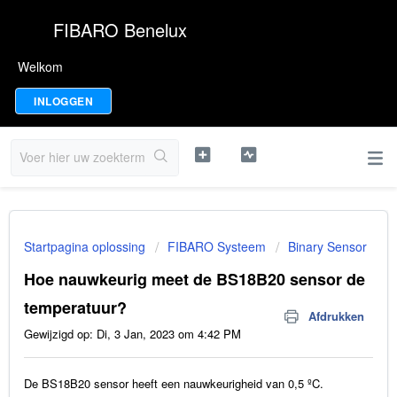
FIBARO Benelux
Welkom
INLOGGEN
Startpagina oplossing
FIBARO Systeem
Binary Sensor
Hoe nauwkeurig meet de BS18B20 sensor de
temperatuur?
Afdrukken
Gewijzigd op: Di, 3 Jan, 2023 om 4:42 PM
De BS18B20 sensor heeft een nauwkeurigheid van 0,5 ºC.